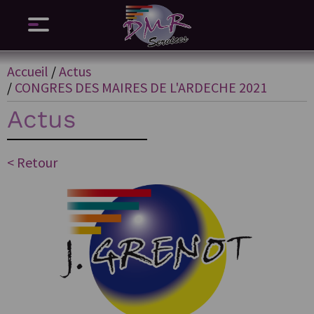
Accueil
/
Actus
/
CONGRES DES MAIRES DE L'ARDECHE 2021
Actus
< Retour