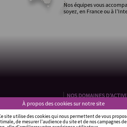
Nos équipes vous accompag
soyez, en France ou à l’Int
NOS DOMAINES D’ACTIV
Bureaux d'études
À propos des cookies sur notre site
ions
Industrie
nt
Tertiaire
Ce site utilise des cookies qui nous permettent de vous propo
Réseaux
timale, de mesurer l'audience du site et de nos campagnes de