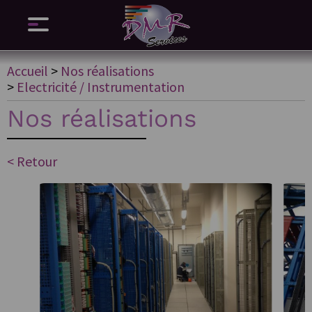
Accueil
>
Nos réalisations
>
Electricité / Instrumentation
Nos réalisations
< Retour