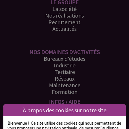
LE GROUPE
La société
Nos réalisations
Recrutement
Actualités
NOS DOMAINES D’ACTIVITÉS
Bureaux d'études
Industrie
Tertiaire
Réseaux
Maintenance
Formation
INFOS / AIDE
Mentions légales
À propos des cookies sur notre site
Politique cookies
CGV
/
CGA
Bienvenue !
Ce site utilise des cookies qui nous permettent de
Contact
vous proposer une navigation optimale, de mesurer l'audience